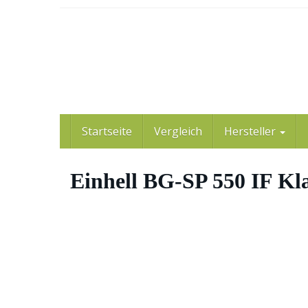
Skip
to
main
content
Startseite
Vergleich
Hersteller
Einhell BG-SP 550 IF Kl