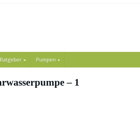
Ratgeber
Pumpen
arwasserpumpe – 1