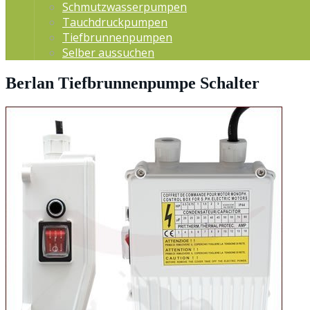
Schmutzwasserpumpen
Tauchdruckpumpen
Tiefbrunnenpumpen
Selber aussuchen
Berlan Tiefbrunnenpumpe Schalter