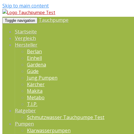
Skip to main content
Tauchpumpe
Toggle navigation
Startseite
Vergleich
Hersteller
Berlan
Einhell
Gardena
Güde
Jung Pumpen
Kärcher
Makita
Metabo
T.I.P.
Ratgeber
Schmutzwasser Tauchpumpe Test
Pumpen
Klarwasserpumpen