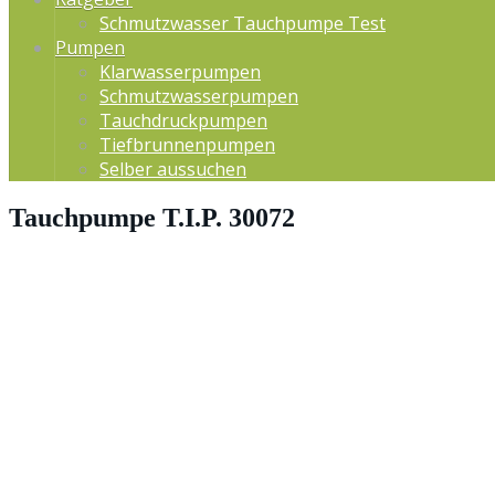
Schmutzwasser Tauchpumpe Test
Pumpen
Klarwasserpumpen
Schmutzwasserpumpen
Tauchdruckpumpen
Tiefbrunnenpumpen
Selber aussuchen
Tauchpumpe T.I.P. 30072