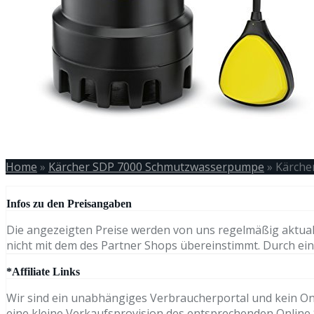
Home
»
Kärcher SDP 7000 Schmutzwasserpumpe
»
Kärche
Infos zu den Preisangaben
Die angezeigten Preise werden von uns regelmäßig aktual
nicht mit dem des Partner Shops übereinstimmt. Durch eine
*Affiliate Links
Wir sind ein unabhängiges Verbraucherportal und kein Onli
eine kleine Verkaufsprovision des entsprechenden Online S