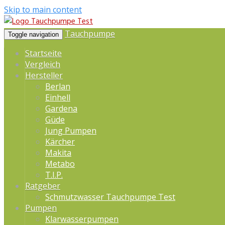
Skip to main content
Tauchpumpe
Toggle navigation
Startseite
Vergleich
Hersteller
Berlan
Einhell
Gardena
Güde
Jung Pumpen
Kärcher
Makita
Metabo
T.I.P.
Ratgeber
Schmutzwasser Tauchpumpe Test
Pumpen
Klarwasserpumpen