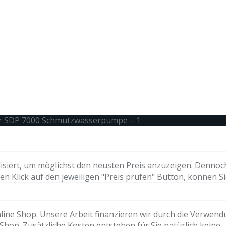
r SDP 7000 Schmutzwasserpumpe – 1
isiert, um möglichst den neusten Preis anzuzeigen. Dennoc
n Klick auf den jeweiligen "Preis prüfen" Button, können Si
ne Shop. Unsere Arbeit finanzieren wir durch die Verwendung 
hop. Zusätzliche Kosten entstehen für Sie natürlich keine.