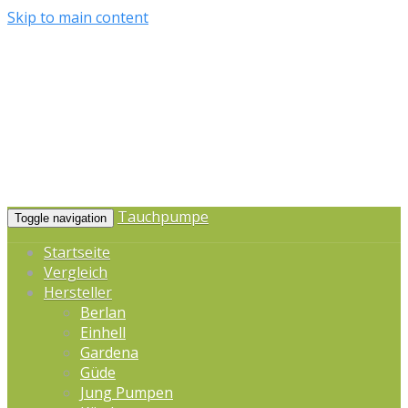
Skip to main content
Tauchpumpe
Toggle navigation
Startseite
Vergleich
Hersteller
Berlan
Einhell
Gardena
Güde
Jung Pumpen