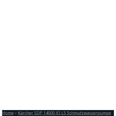
Home
»
Kärcher SDP 14000 IQ LS Schmutzwasserpumpe