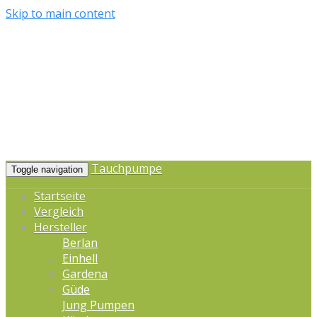
Skip to main content
Tauchpumpe
Toggle navigation
Startseite
Vergleich
Hersteller
Berlan
Einhell
Gardena
Güde
Jung Pumpen