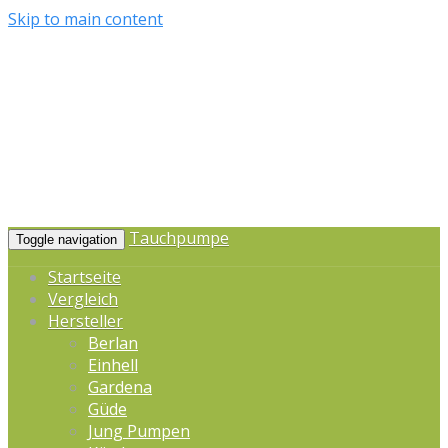
Skip to main content
Tauchpumpe
Toggle navigation
Startseite
Vergleich
Hersteller
Berlan
Einhell
Gardena
Güde
Jung Pumpen