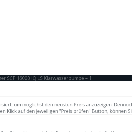
her SCP 16000 IQ LS Klarwasserpumpe – 1
isiert, um möglichst den neusten Preis anzuzeigen. Dennoc
n Klick auf den jeweiligen "Preis prüfen" Button, können Si