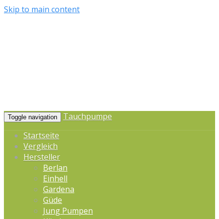
Skip to main content
Tauchpumpe
Toggle navigation
Startseite
Vergleich
Hersteller
Berlan
Einhell
Gardena
Güde
Jung Pumpen