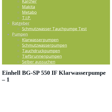
Kärcher
Makita
Metabo
T.I.P.
Ratgeber
Schmutzwasser Tauchpumpe Test
Pumpen
Klarwasserpumpen
Schmutzwasserpumpen
Tauchdruckpumpen
Tiefbrunnenpumpen
Selber aussuchen
Einhell BG-SP 550 IF Klarwasserpumpe
– 1