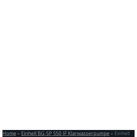
Home
»
Einhell BG-SP 550 IF Klarwasserpumpe
»
Einhell